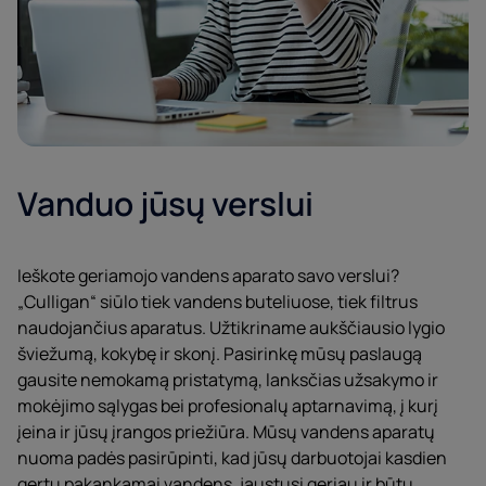
Vanduo jūsų verslui
Ieškote geriamojo vandens aparato savo verslui?
„Culligan“ siūlo tiek vandens buteliuose, tiek filtrus
naudojančius aparatus. Užtikriname aukščiausio lygio
šviežumą, kokybę ir skonį. Pasirinkę mūsų paslaugą
gausite nemokamą pristatymą, lanksčias užsakymo ir
mokėjimo sąlygas bei profesionalų aptarnavimą, į kurį
įeina ir jūsų įrangos priežiūra. Mūsų vandens aparatų
nuoma padės pasirūpinti, kad jūsų darbuotojai kasdien
gertų pakankamai vandens, jaustųsi geriau ir būtų