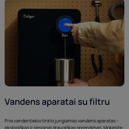
Vandens aparatai su filtru
Prie vandentiekio tinklo jungiamas vandens aparatas –
ekologiškas ir piniginei draugiškas sprendimas. Mokėsite