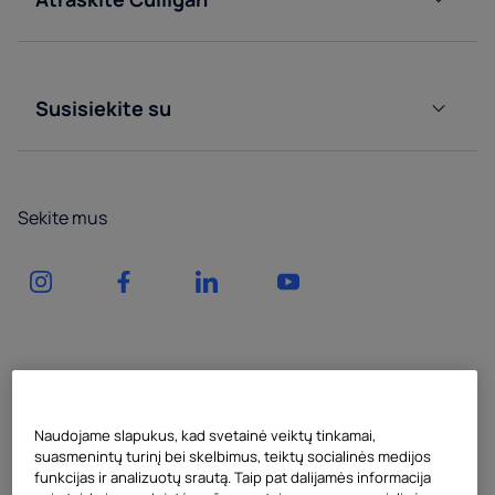
dalytuvai
vandens
Apie
dalytuvai
Prie
mus
vandentiekio
Vandens
prijungiami
tiekimas
Susisiekite su
vandens
buteliuose
Paslauga
aparatai
Gazuoto
Vandens
vandens
Gauk
pompos
aparatai
Sekite mus
pasiūlymą
Vandens
Priedai
Kliento
tiekimas
erdvė
buteliuose
Naudojame slapukus, kad svetainė veiktų tinkamai,
suasmenintų turinį bei skelbimus, teiktų socialinės medijos
funkcijas ir analizuotų srautą. Taip pat dalijamės informacija