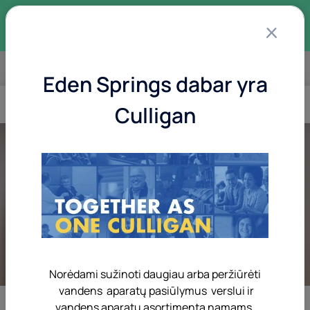
×
Naujiena „PURITY” – saugus filtruotas vanduo
verslui
Įmonės
Eden Springs dabar yra
Culligan
Norėdami sužinoti daugiau arba peržiūrėti
vandens aparatų pasiūlymus verslui ir
vandens aparatų asortimentą namams,