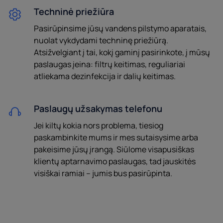
Techninė priežiūra
Pasirūpinsime jūsų vandens pilstymo aparatais,
nuolat vykdydami techninę priežiūrą.
Atsižvelgiant į tai, kokį gaminį pasirinkote, į mūsų
paslaugas įeina: filtrų keitimas, reguliariai
atliekama dezinfekcija ir dalių keitimas.
Paslaugų užsakymas telefonu
Jei kiltų kokia nors problema, tiesiog
paskambinkite mums ir mes sutaisysime arba
pakeisime jūsų įrangą. Siūlome visapusiškas
klientų aptarnavimo paslaugas, tad jauskitės
visiškai ramiai – jumis bus pasirūpinta.