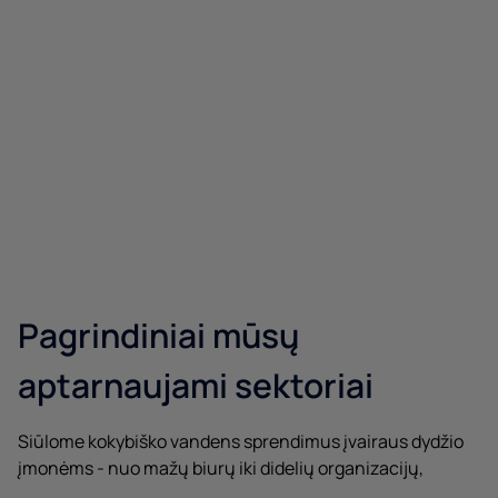
Priedai
Sužinokite daugiau
Pagrindiniai mūsų
aptarnaujami sektoriai
Siūlome kokybiško vandens sprendimus įvairaus dydžio
įmonėms - nuo mažų biurų iki didelių organizacijų,