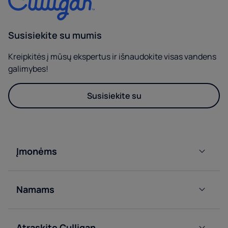
Susisiekite su mumis
Kreipkitės į mūsų ekspertus ir išnaudokite visas vandens
galimybes!
Susisiekite su
Įmonėms
Vandens
tiekimo iš
Namams
tinklo
automatai
Butelių
vandens
Butelių
Atraskite Culligan