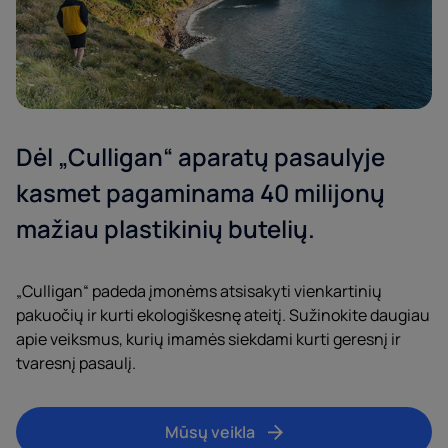
Dėl „Culligan“ aparatų pasaulyje
Įmonė*
kasmet pagaminama 40 milijonų
mažiau plastikinių butelių.
Pašto kodas*
„Culligan“ padeda įmonėms atsisakyti vienkartinių
El. paštas
pakuočių ir kurti ekologiškesnę ateitį. Sužinokite daugiau
apie veiksmus, kurių imamės siekdami kurti geresnį ir
tvaresnį pasaulį.
Telefonas
Mūsų veikla