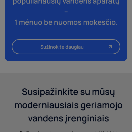
populiariausių vandens aparatų
–
1 mėnuo be nuomos mokesčio.
Sužinokite daugiau
Susipažinkite su mūsų
moderniausiais geriamojo
vandens įrenginiais