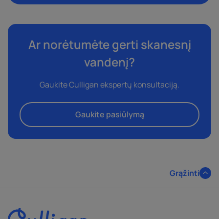
Jūs sutinkate, kad ,,Culligan“ gali saugoti ir tvarkyti Jūsų duomenis,
kaip aprašyta
privatumo politikoje.
Ar norėtumėte gerti skanesnį
Noriu gauti informaciją (taip pat ir el. Paštu) apie
vandenį?
,,Culligan“ produktus ir paslaugas.
Gaukite Culligan ekspertų konsultaciją.
Gaukite pasiūlymą
Grąžinti