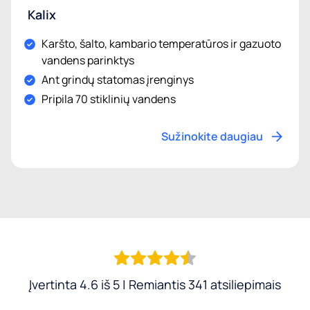
Kalix
Karšto, šalto, kambario temperatūros ir gazuoto
vandens parinktys
Ant grindų statomas įrenginys
Pripila 70 stiklinių vandens
Sužinokite daugiau
Įvertinta 4.6 iš 5 | Remiantis 341 atsiliepimais