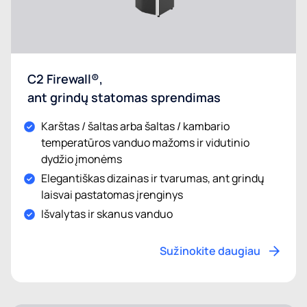
C2 Firewall®,
ant grindų statomas sprendimas
Karštas / šaltas arba šaltas / kambario
temperatūros vanduo mažoms ir vidutinio
dydžio įmonėms
Elegantiškas dizainas ir tvarumas, ant grindų
laisvai pastatomas įrenginys
Išvalytas ir skanus vanduo
Sužinokite daugiau