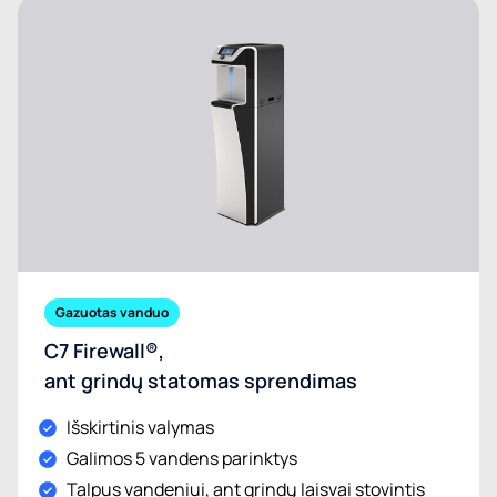
Gazuotas vanduo
C7 Firewall®,
ant grindų statomas sprendimas
Išskirtinis valymas
Galimos 5 vandens parinktys
Talpus vandeniui, ant grindų laisvai stovintis