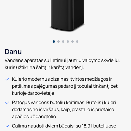
Danu
Vandens aparatas su lietimui jautriu valdymo skydeliu,
kuris užtikrina šaltą ir karštą vandenį.
Kulerio modernus dizainas, tvirtos medžiagos ir
patikimas pajėgumas padaro jį tobulai tinkantį bet
kurioje darbovietėje
Patogus vandens butelių keitimas. Butelis į kulerį
dedamas ne iš viršaus, kaip įprasta, o iš prietaiso
apačios už dangtelio
Galima naudoti dviem būdais: su 18,9 l buteliuose