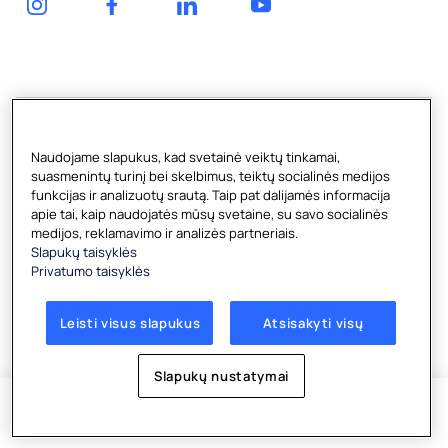
erdvė
buteliuose
Naudojame slapukus, kad svetainė veiktų tinkamai,
suasmenintų turinį bei skelbimus, teiktų socialinės medijos
funkcijas ir analizuotų srautą. Taip pat dalijamės informacija
apie tai, kaip naudojatės mūsų svetaine, su savo socialinės
medijos, reklamavimo ir analizės partneriais.
Slapukų taisyklės
Copyright © 2026 Culligan Lithuania UAB
Privatumo taisyklės
Zietelos g. 3, LT-03160, Vilnius, Lietuvos Respublika
Sąlygos
|
Privatumo taisyklės
|
Slapukų taisyklės
|
Leisti visus slapukus
Atsisakyti visų
Slapukų nustatymai
Slapukų nustatymai
Gauk pasiūlymą