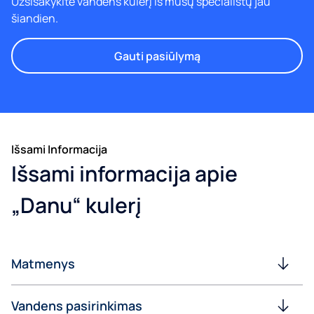
Užsisakykite vandens kulerį iš mūsų specialistų jau
šiandien.
Gauti pasiūlymą
Išsami Informacija
Išsami informacija apie
„Danu“ kulerį
Matmenys
Vandens pasirinkimas