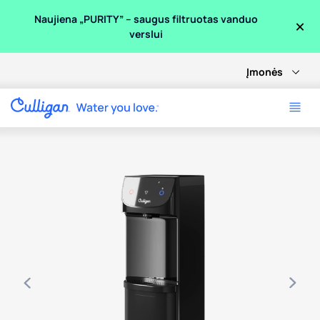
×
Naujiena „PURITY” – saugus filtruotas vanduo
verslui
Įmonės
Use arrow keys to navigate between product images, or tab 