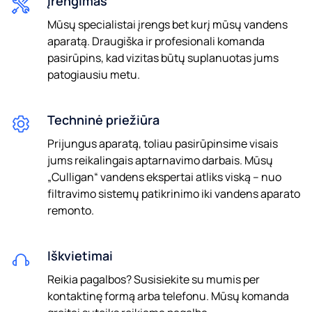
Įrengimas
Mūsų specialistai įrengs bet kurį mūsų vandens
Jūs sutinkate, kad ,,Culligan“ gali saugoti ir tvarkyti Jūsų duomenis,
aparatą. Draugiška ir profesionali komanda
kaip aprašyta
privatumo politikoje.
pasirūpins, kad vizitas būtų suplanuotas jums
patogiausiu metu.
Noriu gauti informaciją (taip pat ir el. Paštu) apie
,,Culligan“ produktus ir paslaugas.
Techninė priežiūra
Prijungus aparatą, toliau pasirūpinsime visais
jums reikalingais aptarnavimo darbais. Mūsų
„Culligan“ vandens ekspertai atliks viską – nuo
filtravimo sistemų patikrinimo iki vandens aparato
remonto.
Iškvietimai
Reikia pagalbos? Susisiekite su mumis per
kontaktinę formą arba telefonu. Mūsų komanda