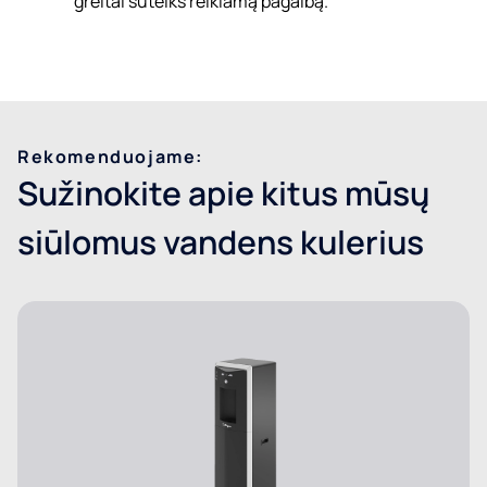
greitai suteiks reikiamą pagalbą.
Rekomenduojame:
Sužinokite apie kitus mūsų
siūlomus vandens kulerius