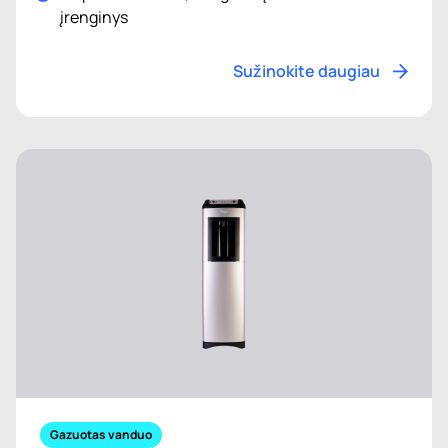
įrenginys
Sužinokite daugiau
Gazuotas vanduo