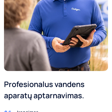
Įmonė*
Pašto kodas*
El. paštas
Profesionalus vandens
aparatų aptarnavimas.
Telefonas