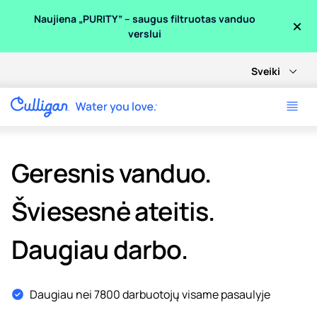
×
Naujiena „PURITY” – saugus filtruotas vanduo
verslui
Sveiki
Geresnis vanduo.
Šviesesnė ateitis.
Daugiau darbo.
Daugiau nei 7800 darbuotojų visame pasaulyje