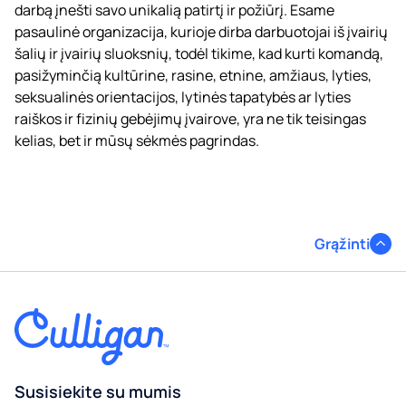
darbą įnešti savo unikalią patirtį ir požiūrį. Esame
pasaulinė organizacija, kurioje dirba darbuotojai iš įvairių
šalių ir įvairių sluoksnių, todėl tikime, kad kurti komandą,
pasižyminčią kultūrine, rasine, etnine, amžiaus, lyties,
seksualinės orientacijos, lytinės tapatybės ar lyties
raiškos ir fizinių gebėjimų įvairove, yra ne tik teisingas
kelias, bet ir mūsų sėkmės pagrindas.
Grąžinti
Susisiekite su mumis