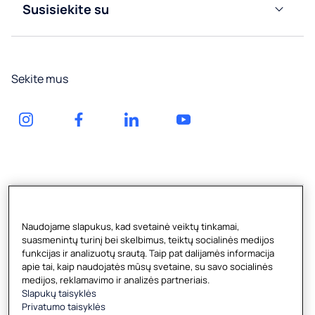
prijungiami
tiekimas
Susisiekite su
vandens
buteliuose
Paslauga
aparatai
Gazuoto
Vandens
vandens
Gauk
pompos
aparatai
Sekite mus
pasiūlymą
Vandens
Priedai
Kliento
tiekimas
erdvė
buteliuose
Naudojame slapukus, kad svetainė veiktų tinkamai,
suasmenintų turinį bei skelbimus, teiktų socialinės medijos
funkcijas ir analizuotų srautą. Taip pat dalijamės informacija
apie tai, kaip naudojatės mūsų svetaine, su savo socialinės
medijos, reklamavimo ir analizės partneriais.
Slapukų taisyklės
Copyright © 2026 Culligan Lithuania UAB
Privatumo taisyklės
Zietelos g. 3, LT-03160, Vilnius, Lietuvos Respublika