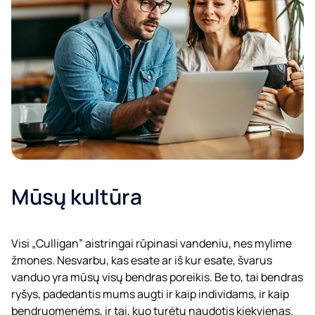
Mūsų kultūra
Visi „Culligan” aistringai rūpinasi vandeniu, nes mylime
žmones. Nesvarbu, kas esate ar iš kur esate, švarus
vanduo yra mūsų visų bendras poreikis. Be to, tai bendras
ryšys, padedantis mums augti ir kaip individams, ir kaip
bendruomenėms, ir tai, kuo turėtų naudotis kiekvienas.