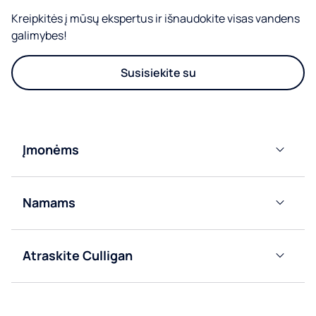
Kreipkitės į mūsų ekspertus ir išnaudokite visas vandens
galimybes!
Susisiekite su
Įmonėms
Vandens
tiekimo iš
Namams
tinklo
automatai
Butelių
vandens
Butelių
Atraskite Culligan
dalytuvai
vandens
Apie
dalytuvai
Prie
mus
vandentiekio
Vandens