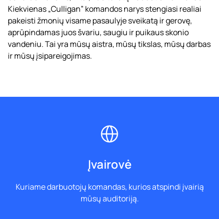
Kiekvienas „Culligan” komandos narys stengiasi realiai
pakeisti žmonių visame pasaulyje sveikatą ir gerovę,
aprūpindamas juos švariu, saugiu ir puikaus skonio
vandeniu. Tai yra mūsų aistra, mūsų tikslas, mūsų darbas
ir mūsų įsipareigojimas.
Įvairovė
Kuriame darbuotojų komandas, kurios atspindi įvairią
mūsų auditoriją.