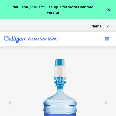
×
Naujiena „PURITY” – saugus filtruotas vanduo
verslui
Namai
Use arrow keys to navigate between product images, or tab 