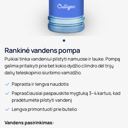
Rankinė vandens pompa
Puikiai tinka vandeniui pilstyti namuose ir lauke. Pompą
galima pritaikyti prie bet kokio dydžio cilindro dėl trijų
dalių teleskopinio siurbimo vamzdžio.
Paprasta ir lengva naudotis
Paprasčiausiai paspauskite mygtuką 3–4 kartus, kad
pradėtumėte pilstyti vandenį
Lengva primontuoti prie butelio
Vandens pasirinkimas: