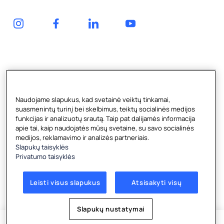
pasiūlymą
Vandens
Priedai
Kliento
tiekimas
erdvė
buteliuose
Naudojame slapukus, kad svetainė veiktų tinkamai,
suasmenintų turinį bei skelbimus, teiktų socialinės medijos
funkcijas ir analizuotų srautą. Taip pat dalijamės informacija
apie tai, kaip naudojatės mūsų svetaine, su savo socialinės
medijos, reklamavimo ir analizės partneriais.
Slapukų taisyklės
Copyright © 2026 Culligan Lithuania UAB
Privatumo taisyklės
Zietelos g. 3, LT-03160, Vilnius, Lietuvos Respublika
Sąlygos
|
Privatumo taisyklės
|
Slapukų taisyklės
|
Leisti visus slapukus
Atsisakyti visų
Slapukų nustatymai
Slapukų nustatymai