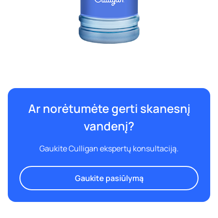
Ar norėtumėte gerti skanesnį
vandenį?
Gaukite Culligan ekspertų konsultaciją.
Gaukite pasiūlymą