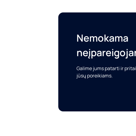
Nemokama
neįpareigojan
Galime jums patarti ir prit
jūsų poreikiams.