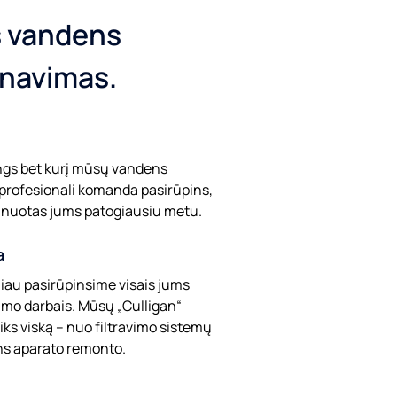
s vandens
rnavimas.
engs bet kurį mūsų vandens
 profesionali komanda pasirūpins,
lanuotas jums patogiausiu metu.
a
liau pasirūpinsime visais jums
imo darbais. Mūsų „Culligan“
efonas
iks viską – nuo filtravimo sistemų
ens aparato remonto.
i Jūsų duomenis, kaip aprašyta