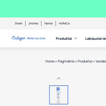
Sveiki
Įmonės
Namai
HoReCa
Produktai
Labiausiai i
Home
»
Pagrindinis
»
Produktai
»
Vanden
Use arrow keys to navigate betwe