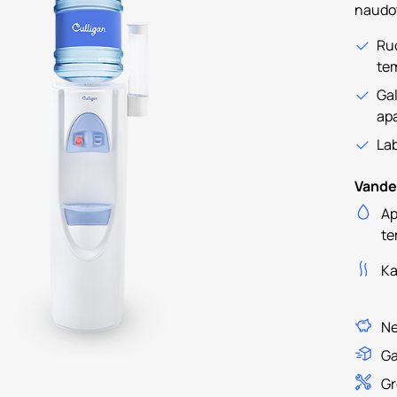
naudot
Ruo
te
Gal
ap
Lab
Vande
Ap
te
Ka
Ne
Ga
Gr