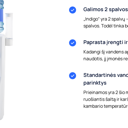
Galimos 2 spalvos
„Indigo“ yra 2 spalvų –
spalvos. Todėl tinka be
Paprasta įrengti i
Kadangi šį vandens ap
naudotis, jį įmonės r
Standartinės van
parinktys
Prieinamos yra 2 šio 
ruošiantis šaltą ir kar
kambario temperatūr