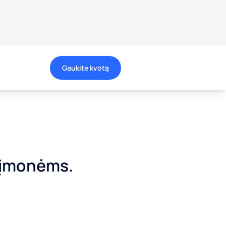
Gaukite kvotą
ų įmonėms.