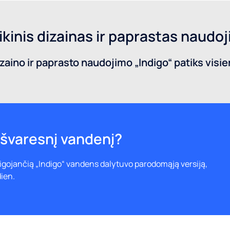
ikinis dizainas ir paprastas naudo
izaino ir paprasto naudojimo „Indigo“ patiks vis
švaresnį vandenį?
gojančią „Indigo“ vandens dalytuvo parodomąją versiją,
ien.