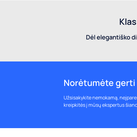
Klas
Dėl elegantiško d
Norėtumėte gerti 
Užsisakykite nemokamą, neįparei
kreipkitės į mūsų ekspertus šiand