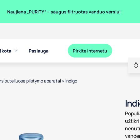
Naujiena „PURITY” – saugus filtruotas vanduo verslui
eškota
Paslauga
Pirkite internetu
s buteliuose pilstymo aparatai
»
Indigo
en product images, or tab to the next interactive element
Ind
Populi
užtikr
nenutr
vanden