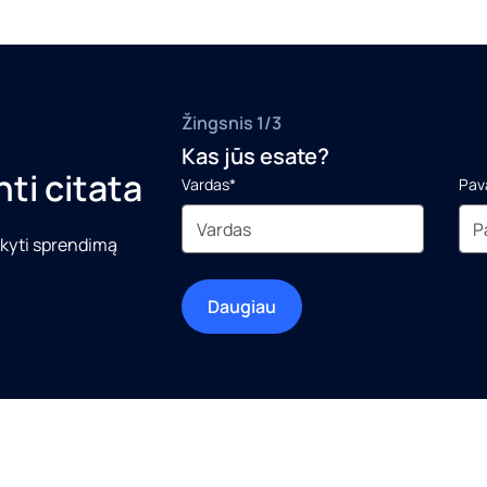
Žingsnis 1/3
Kas jūs esate?
ti citata
Vardas*
Pav
aikyti sprendimą
Daugiau