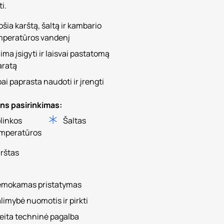
i.
šia karštą, šaltą ir kambario
mperatūros vandenį
ima įsigyti ir laisvai pastatomą
aratą
ai paprasta naudoti ir įrengti
ns pasirinkimas:
linkos
Šaltas
mperatūros
rštas
mokamas pristatymas
limybė nuomotis ir pirkti
eita techninė pagalba