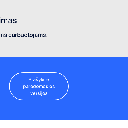
jimas
iems darbuotojams.
Prašykite
parodomosios
versijos