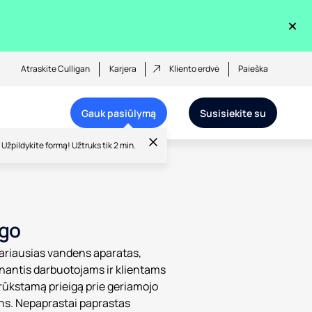
×
Atraskite Culligan
Karjera
Kliento erdvė
Paieška
Gauk pasiūlymą
Susisiekite su
Užpildykite formą! Užtruks tik 2 min.
igo
ariausias vandens aparatas,
inantis darbuotojams ir klientams
ūkstamą prieigą prie geriamojo
s. Nepaprastai paprastas