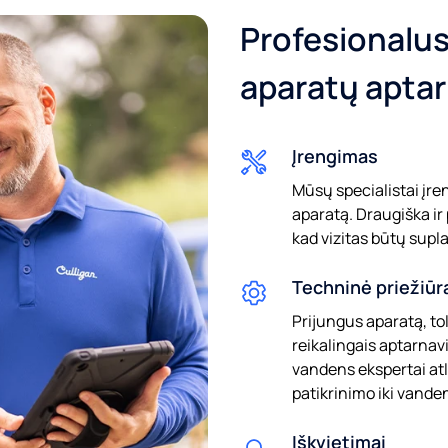
Profesionalu
aparatų apta
Įrengimas
Mūsų specialistai įr
aparatą. Draugiška ir
Pašto indeksas*
kad vizitas būtų sup
Techninė priežiūr
Prijungus aparatą, to
reikalingais aptarnav
El. paštas
Tel
vandens ekspertai atl
patikrinimo iki vand
Iškvietimai
Jūs sutinkate, kad Eden gali saugoti ir tvarkyt