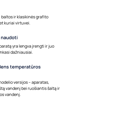
 baltos ir klasikinės grafito
t kuriai virtuvei.
r naudoti
aratą yra lengva įrengti ir juo
enkasi dažniausiai.
dens temperatūros
modelio versijos – aparatas,
štą vandenį bei ruošiantis šaltą ir
os vandenį.