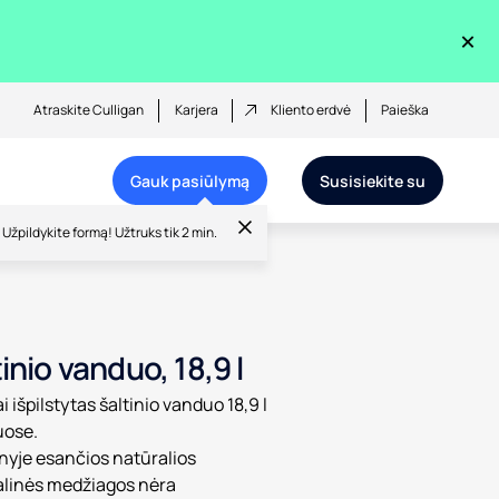
×
Atraskite Culligan
Karjera
Kliento erdvė
Paieška
Gauk pasiūlymą
Susisiekite su
Užpildykite formą! Užtruks tik 2 min.
inio vanduo, 18,9 l
i išpilstytas šaltinio vanduo 18,9 l
uose.
yje esančios natūralios
linės medžiagos nėra