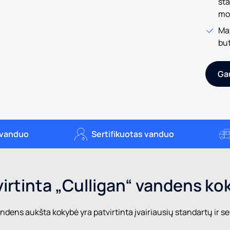
st
mo
Maž
but
Ga
s vanduo
Sertifikuotas vanduo
virtinta „Culligan“ vandens ko
dens aukšta kokybė yra patvirtinta įvairiausių standartų ir ser