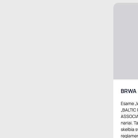
BRWA 
Esame „
„BALTIC
ASSOCIA
nariai. T
skelbia 
reglament