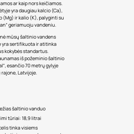
ojamos ar kaip nors keičiamos.
ėtyje yra daugiau kalcio (Ca),
 (Mg) ir kalio (K), palyginti su
gan“ geriamuoju vandeniu.
tinė mūsų šaltinio vandens
yra sertifikuota ir atitinka
us kokybės standartus.
gaunamas iš požeminio šaltinio
al“, esančio 70 metrų gylyje
 rajone, Latvijoje.
ežias šaltinio vanduo
imi tūriai: 18,9 litrai
elis tinka visiems