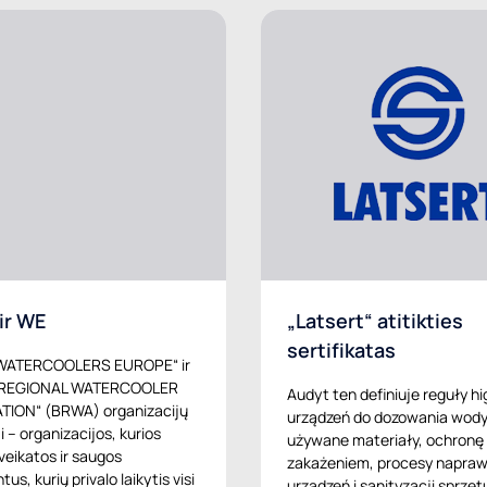
ir WE
„Latsert“ atitikties
sertifikatas
WATERCOOLERS EUROPE“ ir
 REGIONAL WATERCOOLER
Audyt ten definiuje reguły hi
TION“ (BRWA) organizacijų
urządzeń do dozowania wody
ai – organizacijos, kurios
używane materiały, ochronę
sveikatos ir saugos
zakażeniem, procesy napra
us, kurių privalo laikytis visi
urządzeń i sanityzacji sprzęt