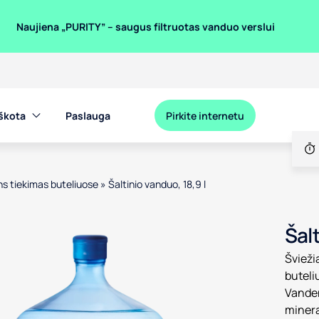
Naujiena „PURITY” – saugus filtruotas vanduo verslui
eškota
Paslauga
Pirkite internetu
s tiekimas buteliuose
»
Šaltinio vanduo, 18,9 l
Šalt
Šviežia
buteli
Vanden
minera