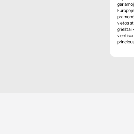
geriamoj
Europoje
pramonės
vietos s
griežtai
vientisu
principus