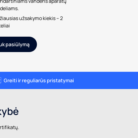
andartiniams vandens aparatų
deliams.
iausias užsakymo kiekis – 2
eliai
uk pasiūlymą
Greiti ir reguliarūs pristatymai
kybė
tifikatų.