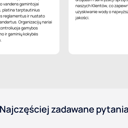
o vandens gamintojai
naszych Klientów, co zapewn
, platina tarptautinius
uzyskiwanie wody o najwyżs
 reglamentus ir nustato
jakości.
tandartus. Organizacijų nariai
 kontroliuoja gamybos
mo ir gaminių kokybės
.
Najczęściej zadawane pytani