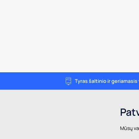
Tyras šaltinio ir geriamasi
Pat
Mūsų van