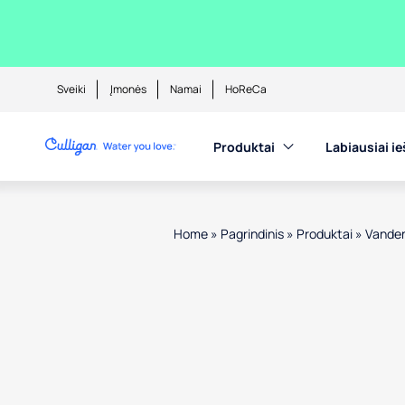
Sveiki
Įmonės
Namai
HoReCa
Produktai
Labiausiai i
Home
»
Pagrindinis
»
Produktai
»
Vanden