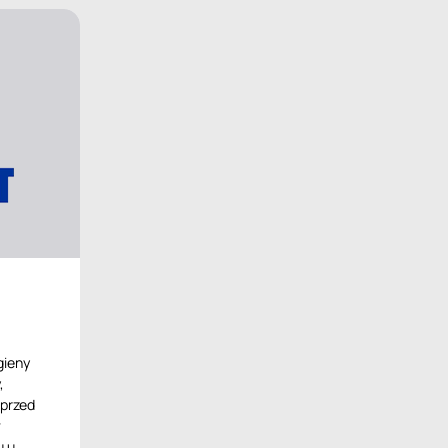
gieny
,
 przed
w
u u