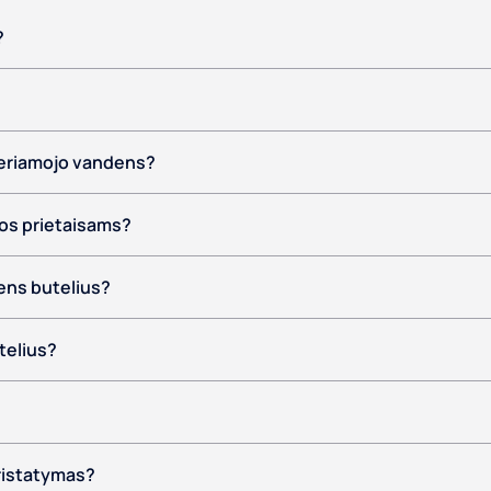
?
 geriamojo vandens?
os prietaisams?
dens butelius?
telius?
ristatymas?