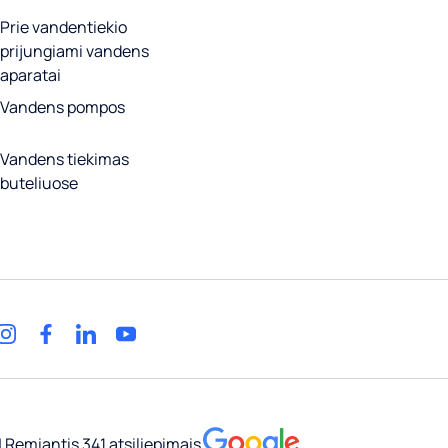
Prie vandentiekio
prijungiami vandens
aparatai
Vandens pompos
Vandens tiekimas
buteliuose
5 | Remiantis 341 atsiliepimais