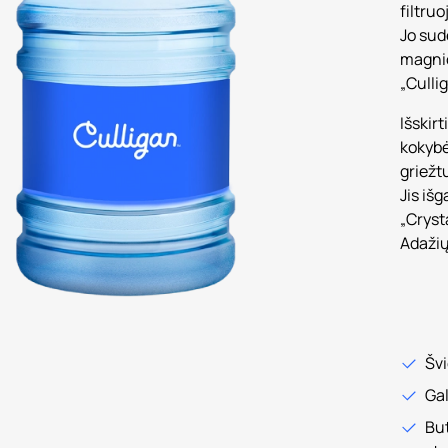
en product images, or tab to the next interactive element
filtru
Jo sud
magnio
„Culli
Išskir
kokybė 
griežt
Jis iš
„Cryst
Adažių
Švi
Gal
But