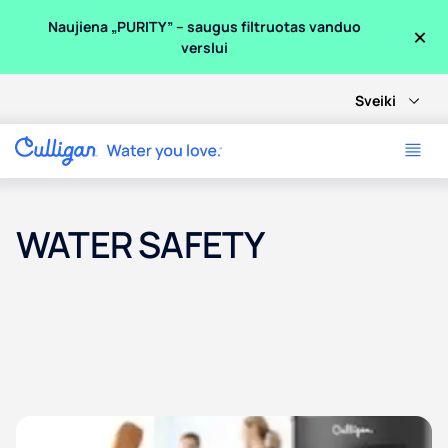
×
Naujiena „PURITY” – saugus filtruotas vanduo
verslui
Sveiki
WATER SAFETY