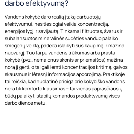
darbo efektyvumą?
Vandens kokybė daro realią įtaką darbuotojų
efektyvumui, nes tiesiogiai veikia koncentraciją,
energijos lygį ir savijautą. Tinkamai filtruotas, švarus ir
subalansuotos mineralinės sudėties vanduo palaiko
smegenų veiklą, padeda išlaikyti susikaupimą ir mažina
nuovargį. Tuo tarpu vandens trūkumas arba prasta
kokybė (pvz., nemalonus skonis ar priemaišos) mažina
norą jį gerti, o tai gali lemti koncentracijos kritimą, galvos
skausmus ir lėtesnį informacijos apdorojimą. Praktikoje
tai reiškia, kad nuolatinė prieiga prie kokybiško vandens
nėra tik komforto klausimas – tai vienas paprasčiausių
būdų palaikyti stabilų komandos produktyvumą visos
darbo dienos metu.