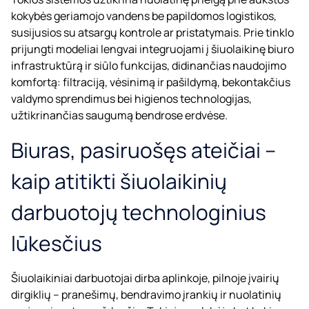
kokybės geriamojo vandens be papildomos logistikos,
susijusios su atsargų kontrole ar pristatymais. Prie tinklo
prijungti modeliai lengvai integruojami į šiuolaikinę biuro
infrastruktūrą ir siūlo funkcijas, didinančias naudojimo
komfortą: filtraciją, vėsinimą ir pašildymą, bekontakčius
valdymo sprendimus bei higienos technologijas,
užtikrinančias saugumą bendrose erdvėse.
Biuras, pasiruošęs ateičiai –
kaip atitikti šiuolaikinių
darbuotojų technologinius
lūkesčius
Šiuolaikiniai darbuotojai dirba aplinkoje, pilnoje įvairių
dirgiklių – pranešimų, bendravimo įrankių ir nuolatinių