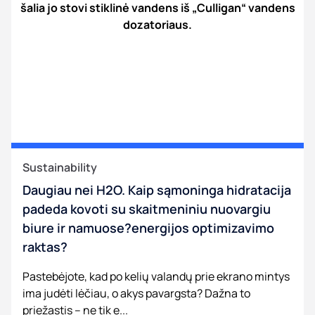
Sustainability
Daugiau nei H2O. Kaip sąmoninga hidratacija
padeda kovoti su skaitmeniniu nuovargiu
biure ir namuose?energijos optimizavimo
raktas?
Pastebėjote, kad po kelių valandų prie ekrano mintys
ima judėti lėčiau, o akys pavargsta? Dažna to
priežastis – ne tik e...