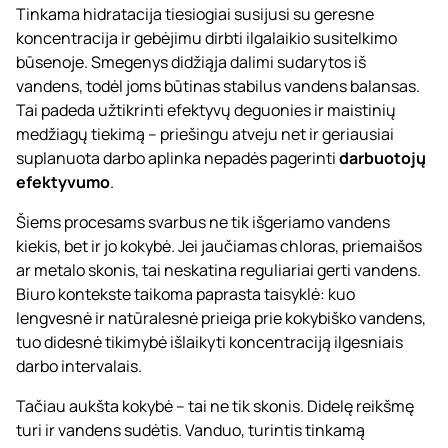
Tinkama hidratacija tiesiogiai susijusi su geresne
koncentracija ir gebėjimu dirbti ilgalaikio susitelkimo
būsenoje. Smegenys didžiąja dalimi sudarytos iš
vandens, todėl joms būtinas stabilus vandens balansas.
Tai padeda užtikrinti efektyvų deguonies ir maistinių
medžiagų tiekimą – priešingu atveju net ir geriausiai
suplanuota darbo aplinka nepadės pagerinti
darbuotojų
efektyvumo
.
Šiems procesams svarbus ne tik išgeriamo vandens
kiekis, bet ir jo kokybė. Jei jaučiamas chloras, priemaišos
ar metalo skonis, tai neskatina reguliariai gerti vandens.
Biuro kontekste taikoma paprasta taisyklė: kuo
lengvesnė ir natūralesnė prieiga prie kokybiško vandens,
tuo didesnė tikimybė išlaikyti koncentraciją ilgesniais
darbo intervalais.
Tačiau aukšta kokybė – tai ne tik skonis. Didelę reikšmę
turi ir vandens sudėtis. Vanduo, turintis tinkamą