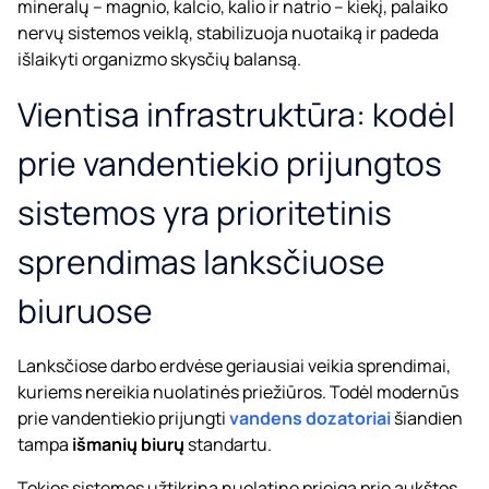
mineralų – magnio, kalcio, kalio ir natrio – kiekį, palaiko
nervų sistemos veiklą, stabilizuoja nuotaiką ir padeda
išlaikyti organizmo skysčių balansą.
Vientisa infrastruktūra: kodėl
prie vandentiekio prijungtos
sistemos yra prioritetinis
sprendimas lanksčiuose
biuruose
Lanksčiose darbo erdvėse geriausiai veikia sprendimai,
kuriems nereikia nuolatinės priežiūros. Todėl modernūs
prie vandentiekio prijungti
vandens dozatoriai
šiandien
tampa
išmanių biurų
standartu.
Tokios sistemos užtikrina nuolatinę prieigą prie aukštos