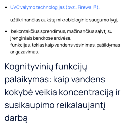
UVC valymo technologijas (pvz., Firewall®)
,
užtikrinančias aukštą mikrobiologinio saugumo lygį,
bekontakčius sprendimus, mažinančius sąlytį su
įrenginiais bendrose erdvėse,
funkcijas, tokias kaip vandens vėsinimas, pašildymas
ar gazavimas.
Kognityvinių funkcijų
palaikymas: kaip vandens
kokybė veikia koncentraciją ir
susikaupimo reikalaujantį
darbą