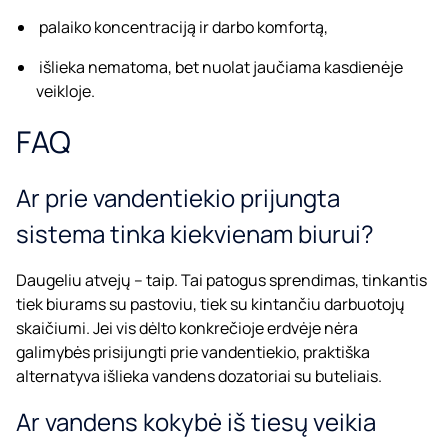
palaiko koncentraciją ir darbo komfortą,
išlieka nematoma, bet nuolat jaučiama kasdienėje
veikloje.
FAQ
Ar prie vandentiekio prijungta
sistema tinka kiekvienam biurui?
Daugeliu atvejų – taip. Tai patogus sprendimas, tinkantis
tiek biurams su pastoviu, tiek su kintančiu darbuotojų
skaičiumi. Jei vis dėlto konkrečioje erdvėje nėra
galimybės prisijungti prie vandentiekio, praktiška
alternatyva išlieka vandens dozatoriai su buteliais.
Ar vandens kokybė iš tiesų veikia