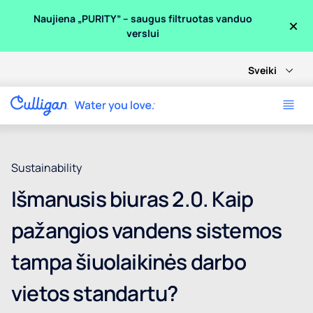
×
Naujiena „PURITY” – saugus filtruotas vanduo
verslui
Sveiki
Sustainability
Išmanusis biuras 2.0. Kaip
pažangios vandens sistemos
tampa šiuolaikinės darbo
vietos standartu?