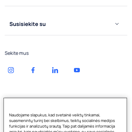
Apie
dalytuvai
Prie
mus
vandentiekio
Vandens
prijungiami
tiekimas
Susisiekite su
vandens
buteliuose
Paslauga
aparatai
Gazuoto
Vandens
vandens
Gauk
pompos
aparatai
Sekite mus
pasiūlymą
Vandens
Priedai
Kliento
tiekimas
erdvė
buteliuose
Naudojame slapukus, kad svetainė veiktų tinkamai,
suasmenintų turinį bei skelbimus, teiktų socialinės medijos
funkcijas ir analizuotų srautą. Taip pat dalijamės informacija
apie tai, kaip naudojatės mūsų svetaine, su savo socialinės