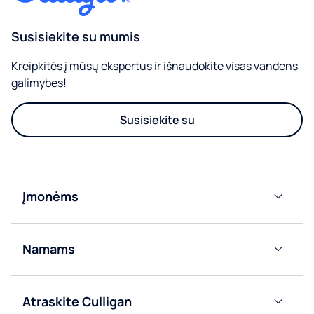
Susisiekite su mumis
Kreipkitės į mūsų ekspertus ir išnaudokite visas vandens
galimybes!
Susisiekite su
Įmonėms
Vandens
tiekimo iš
Namams
tinklo
automatai
Butelių
vandens
Butelių
Atraskite Culligan
dalytuvai
vandens