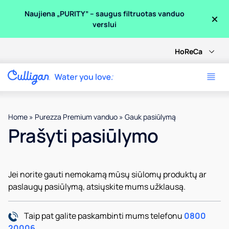
×
Naujiena „PURITY” – saugus filtruotas vanduo
verslui
HoReCa
Home
»
Purezza Premium vanduo
»
Gauk pasiūlymą
Prašyti pasiūlymo
Jei norite gauti nemokamą mūsų siūlomų produktų ar
paslaugų pasiūlymą, atsiųskite mums užklausą.
Taip pat galite paskambinti mums telefonu
0800
20006